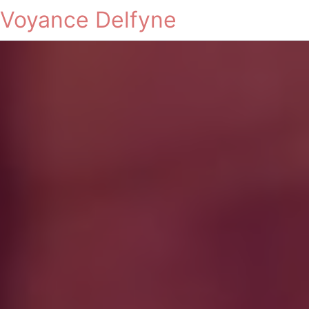
Voyance Delfyne