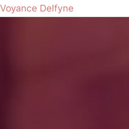
Voyance Delfyne