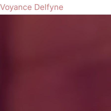
Voyance Delfyne