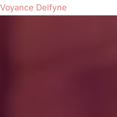
Voyance Delfyne