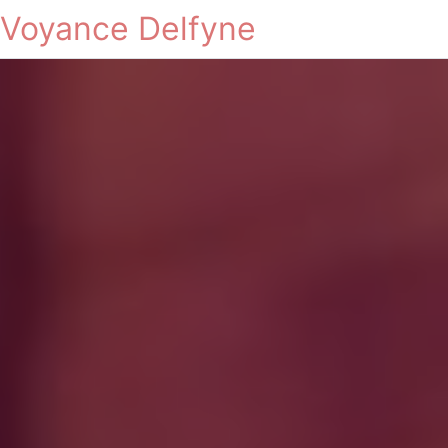
Voyance Delfyne