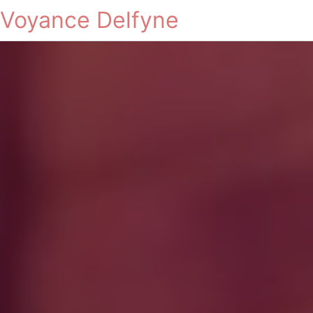
Voyance Delfyne