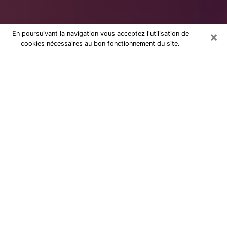
×
En poursuivant la navigation vous acceptez l'utilisation de
cookies nécessaires au bon fonctionnement du site.
à Équeurdreville-Hainneville :
Consultation avec une voyante
sérieuse
Voyante sérieuse à Équeurdreville-
Hainneville (50120) vous aide à
trouver des réponses lors d’une
consultation par téléphone pas chère
Ces dernières années, il n’est pas rare de faire une
consultation de voyance pour trouver de l’aide. Il y a
en fait, de plus en plus de personnes qui se déclarent
comme étant des voyants, des cartomanciennes, des
médiums et autres. Mais cependant, la plupart d’entre
elles ne le sont pas vraiment et elles profitent de la