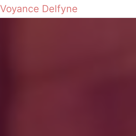
Voyance Delfyne