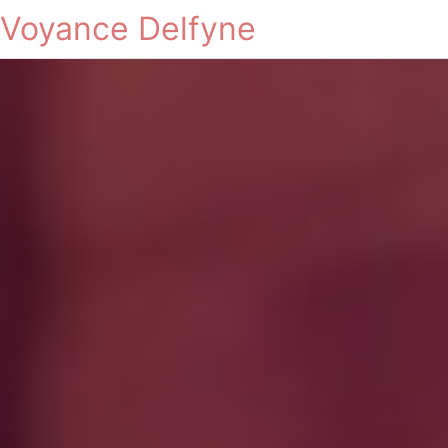
Voyance Delfyne