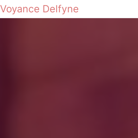
Voyance Delfyne