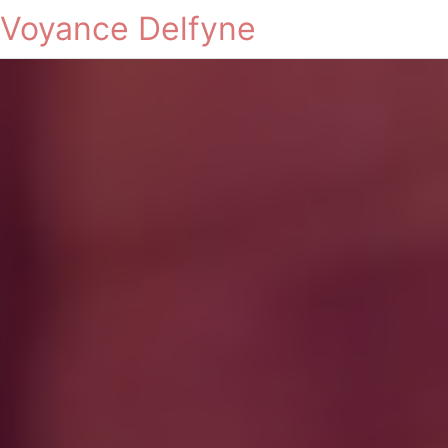
Voyance Delfyne