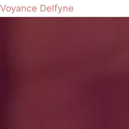
Voyance Delfyne