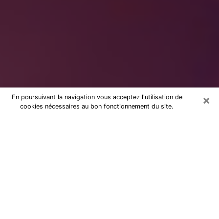
×
En poursuivant la navigation vous acceptez l'utilisation de
cookies nécessaires au bon fonctionnement du site.
dans la Côte-d'or : Consultation
avec une voyante sérieuse
Voyante sérieuse dans la Côte-d'or
(21) vous aide à trouver des réponses
lors d’une consultation par téléphone
pas chère
Ces dernières années, il n’est pas rare de faire une