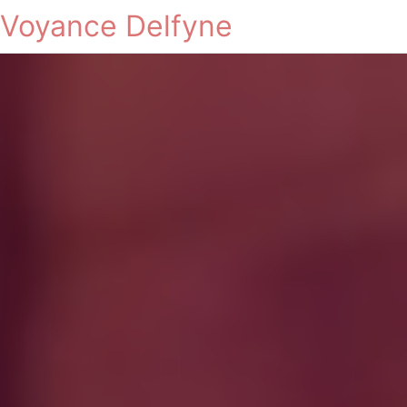
Voyance Delfyne