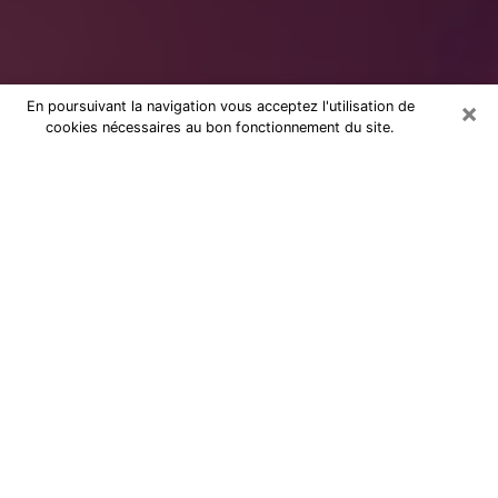
×
En poursuivant la navigation vous acceptez l'utilisation de
cookies nécessaires au bon fonctionnement du site.
dans le Cher : Consultation avec une
voyante sérieuse
Voyante sérieuse dans le Cher (18)
vous aide à trouver des réponses lors
d’une consultation par téléphone pas
chère
Ces dernières années, il n’est pas rare de faire une
consultation de voyance pour trouver de l’aide. Il y a
en fait, de plus en plus de personnes qui se déclarent
comme étant des voyants, des cartomanciennes, des
médiums et autres. Mais cependant, la plupart d’entre
elles ne le sont pas vraiment et elles profitent de la