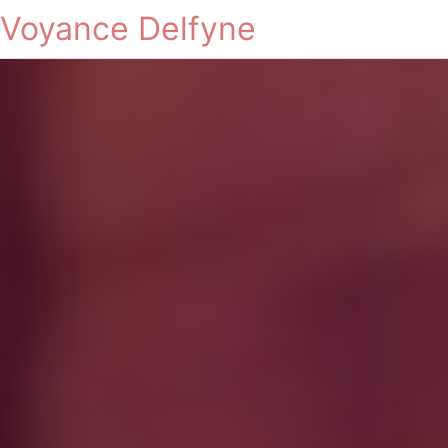
Voyance Delfyne