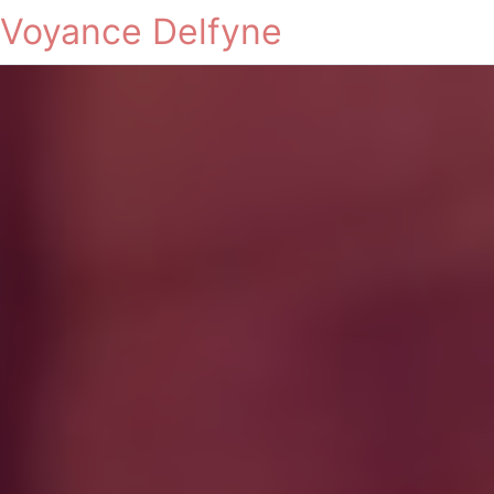
Voyance Delfyne