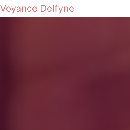
Voyance Delfyne