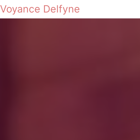
Voyance Delfyne