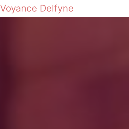
Voyance Delfyne