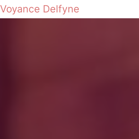
Voyance Delfyne