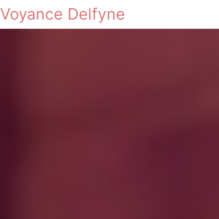
Voyance Delfyne