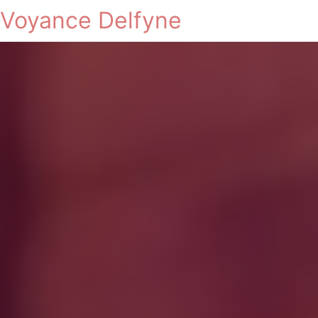
Voyance Delfyne