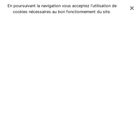
×
En poursuivant la navigation vous acceptez l'utilisation de
cookies nécessaires au bon fonctionnement du site.
à Sainte-Luce-sur-Loire :
Consultation avec une voyante
sérieuse
Voyante sérieuse à Sainte-Luce-sur-
Loire (44980) vous aide à trouver des
réponses lors d’une consultation par
téléphone pas chère
Ces dernières années, il n’est pas rare de faire une
consultation de voyance pour trouver de l’aide. Il y a
en fait, de plus en plus de personnes qui se déclarent
comme étant des voyants, des cartomanciennes, des
médiums et autres. Mais cependant, la plupart d’entre
elles ne le sont pas vraiment et elles profitent de la
crédulité et de la détresse des gens ce qui est très
négatif surtout quand on est une voyante sérieuse à