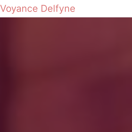
Voyance Delfyne