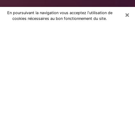
×
En poursuivant la navigation vous acceptez l'utilisation de
cookies nécessaires au bon fonctionnement du site.
à Saint-Philbert-de-Grand-Lieu :
Consultation avec une voyante
sérieuse
Voyante sérieuse à Saint-Philbert-de-
Grand-Lieu (44310) vous aide à
trouver des réponses lors d’une
consultation par téléphone pas chère
Ces dernières années, il n’est pas rare de faire une
consultation de voyance pour trouver de l’aide. Il y a
en fait, de plus en plus de personnes qui se déclarent
comme étant des voyants, des cartomanciennes, des
médiums et autres. Mais cependant, la plupart d’entre
elles ne le sont pas vraiment et elles profitent de la
crédulité et de la détresse des gens ce qui est très