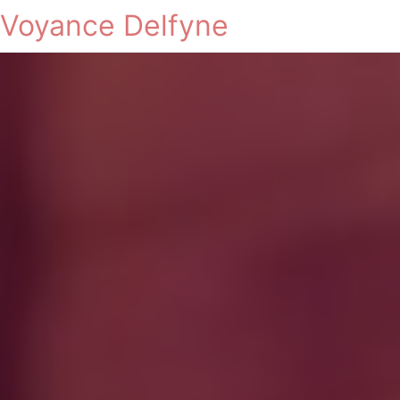
Voyance Delfyne