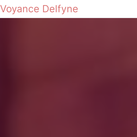
Voyance Delfyne