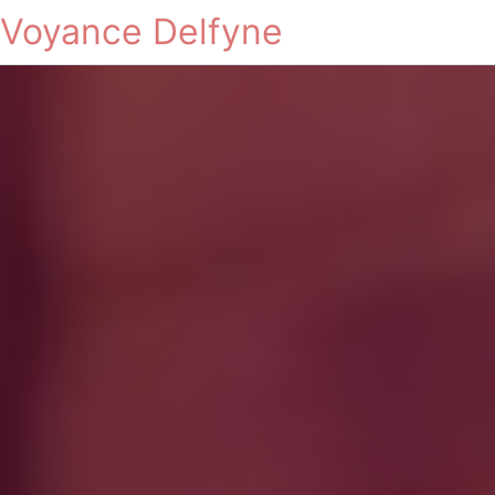
Voyance Delfyne