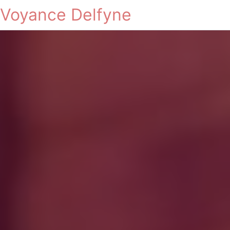
Voyance Delfyne