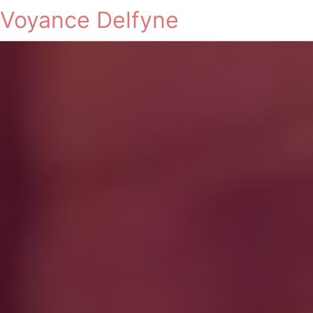
Voyance Delfyne