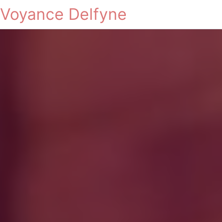
Voyance Delfyne