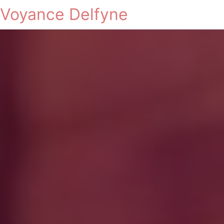
Voyance Delfyne