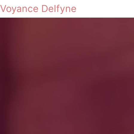
Voyance Delfyne